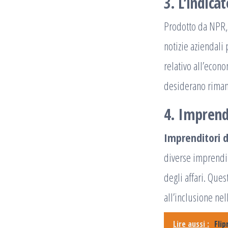
3. L’indica
Prodotto da NPR
notizie aziendali
relativo all’econ
desiderano riman
4. Imprend
Imprenditori 
diverse imprendit
degli affari. Ques
all’inclusione ne
Lire aussi :
Flip