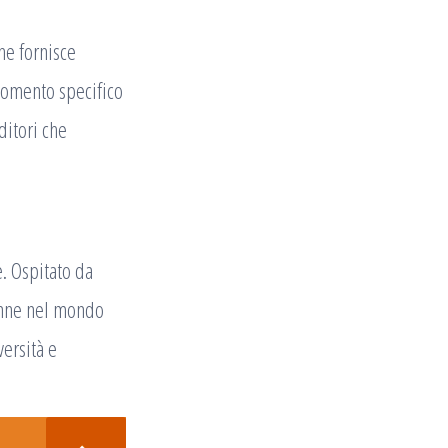
he fornisce
rgomento specifico
ditori che
. Ospitato da
donne nel mondo
versità e