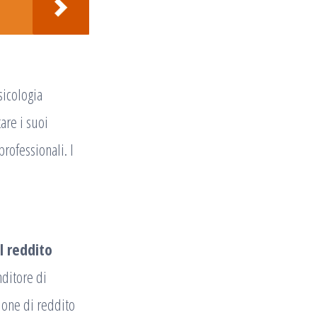
sicologia
are i suoi
professionali. I
l reddito
nditore di
zione di reddito