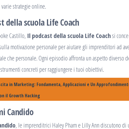
 varie strategie online.
st della scuola Life Coach
oke Castillo,
Il podcast della scuola Life Coach
si concen
ulla motivazione personale per aiutare gli imprenditori ad ave
nale che personale. Ogni episodio affronta un aspetto diverso d
strumenti concreti per raggiungere i tuoi obiettivi.
scita in Marketing: Fondamenta, Applicazioni e Un Approfondiment
on il Growth Hacking
mi Candido
andido
, le imprenditrici Haley Pham e Lilly Ann discutono di 