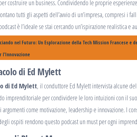
er costruire un business. Condividendo le proprie esperienze 
ontano tutti gli aspetti dell’avvio di un’impresa, compresi i fall
odcast è l’ideale se stai cercando un’ispirazione realistica e au
ciando nel Futuro: Un Esplorazione della Tech Mission Francese e d
 l'Innovazione
acolo di Ed Mylett
o di Ed Mylett
, il conduttore Ed Mylett intervista alcune de
do imprenditoriale per condividere le loro intuizioni con il suo
i argomenti come motivazione, leadership e innovazione. I consi
 degli ospiti rendono questo podcast un must per ogni imprend