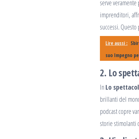
serve veramente p
imprenditori, affr
successi. Questo p
Lire aussi :
Sbir
suo Impegno per
2. Lo spett
In
Lo spettacol
brillanti del mon
podcast copre var
storie stimolanti