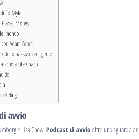
vio
 di Ed Mylett
 di Planet Money
 del mondo
va con Adam Grant
 reddito passivo intelligente
lla scuola Life Coach
ndido
ala
marketing
di avvio
lumberg e Lisa Chow,
Podcast di avvio
offre uno sguardo one